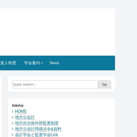
監査人制度
学会案内
News
menu
HOME
地方公会計
地方自治体外部監査制度
地方公会計関係法令&資料
会計学会と監査学会Link