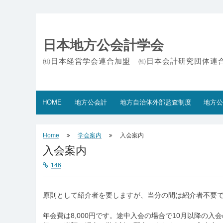
Skip
to
content
日本地方公会計学会
㈳日本経営学会連合加盟 ㈳日本会計研究団体連
HOME
地方公会計
地方自治体外部監査制度
地方公
Home
学会案内
入会案内
入会案内
146
原則として紹介者を要しますが、当分の間は紹介者不要
年会費は8,000円です。途中入会の場合で10月以降の入