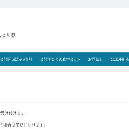
合会加盟
会計関係法令&資料
会計学会と監査学会Link
お問合せ
公認外部
で受け付けます。
会の場合は半額になります。