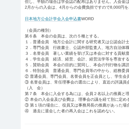
但し、半額の場合は学会誌の配布はありません。入会金
2月からの入会は、4月からの会費負担ですので8,000円
日本地方公会計学会入会申込書
WORD
（会員の種別）
第６条 本会の会員は、次の５種とする。
１．普通会員 地方公会計に関する研究者又は公認会計
２．専門会員 行政書士、公認外部監査人、地方自治体
３．名誉会員 著しい業績を挙げ又は本会に対する貢献
４．学生会員 経済、経営、会計、経営法学等を専攻す
５．賛助会員 本会の目的に賛同し、本会の刊行物を講
６．特別会員 普通会員、専門会員等の中から、総務委
② 普通会員、専門会員、名誉会員を正会員とし、学生会
③ 名誉会員は、常任理事会の選出により、直近の評議員
（入 会）
第７条 本会に入会する為には、会員２名以上の推薦と理事
② 本会の入会金及び会費は、理事会の議を経て別に定め
③ 第１項の場合に、役員又は事務局長の推薦があった場
④ 過去に退会した者の再入会はこれを認めない。