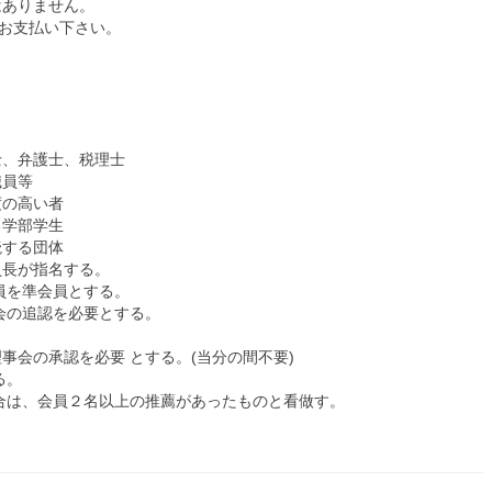
はありません。
をお支払い下さい。
士、弁護士、税理士
職員等
度の高い者
る学部学生
読する団体
員長が指名する。
員を準会員とする。
会の追認を必要とする。
会の承認を必要 とする。(当分の間不要)
る。
合は、会員２名以上の推薦があったものと看做す。