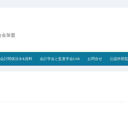
合会加盟
会計関係法令&資料
会計学会と監査学会Link
お問合せ
公認外部