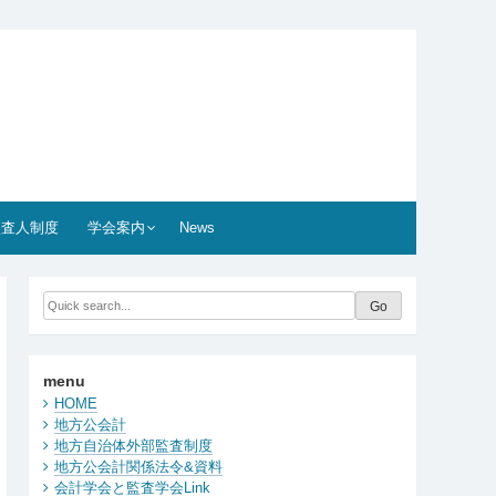
監査人制度
学会案内
News
menu
HOME
地方公会計
地方自治体外部監査制度
地方公会計関係法令&資料
会計学会と監査学会Link