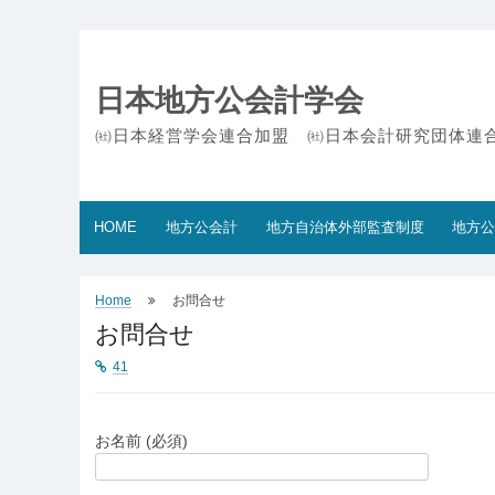
Skip
to
content
日本地方公会計学会
㈳日本経営学会連合加盟 ㈳日本会計研究団体連
HOME
地方公会計
地方自治体外部監査制度
地方公
Home
お問合せ
お問合せ
41
お名前 (必須)