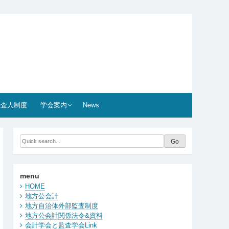
監査人制度
学会案内
News
menu
HOME
地方公会計
地方自治体外部監査制度
地方公会計関係法令&資料
会計学会と監査学会Link