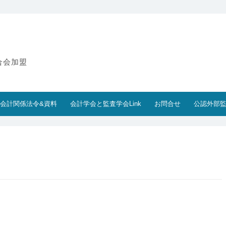
合会加盟
会計関係法令&資料
会計学会と監査学会Link
お問合せ
公認外部